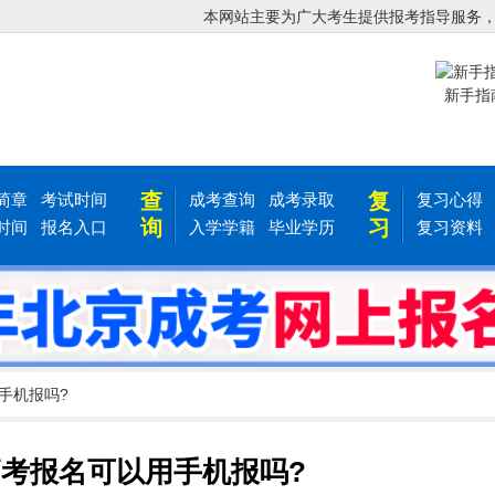
本网站主要为广大考生提供报考指导服务
新手指
查
复
简章
考试时间
成考查询
成考录取
复习心得
询
习
时间
报名入口
入学学籍
毕业学历
复习资料
手机报吗?
考报名可以用手机报吗?