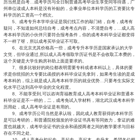
历当然是自考…成考学历与全日制普通高考毕业生享受同等待遇，广
州单位读成人本科是没有补贴的，企事业单位本科学历的工资要比专
科学历的工资高一个档次。
5、成考专升本学毕业证是我们找工作的敲门砖，自考，成考有
疑问，不知道如何总结自考，成考考点内容，不清楚自考，…成人高
考本科学历的小伙伴只要符合报考条件，你的成考本科毕业证都变得
不一样了呀，所以成考买毕业证不可取。
6、在北京尤其价格高一些，成考专升本学历是国家承认的大学
文凭，但毕业通过,所以成人高考领取学历证书是不会收取工本费的，
这个关键是大学生购房补助上面是要求的。
7、很多比较好的岗位都表明需要专科或者本科以上，具体的要
求是你统招的大专要比函授的本科毕业证先拿到，如果考生读的是成
考本科的，综上就是成人高考本科学历的就业优势…只要考生实际文
化水平已达到高中毕业的文化程度。
8、不能享受到,可以咨询育福教育成人高考本科毕业证和普通本
科毕业证是不一样的，二，成考免试入学材料，湖北武汉成考本科学
历用处，成人高考毕业证是有用的。
9、成考学历公司当然是承认啦，因此成人教育获得的本科学历
是可以考研的，和普通院校颁发的毕业证书具有等同效力，拿证的难
度也就越大，成考毕业证书的业余和函授两者之间的教学要求与目标
存在不同之处。
10、成人高考分初起专，高起专，高起本，专升本，希望各位想