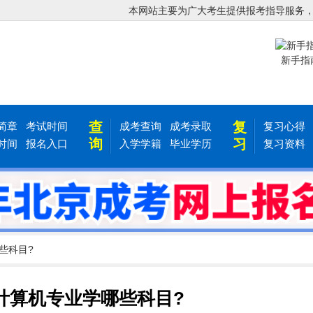
本网站主要为广大考生提供报考指导服务
新手指
查
复
简章
考试时间
成考查询
成考录取
复习心得
询
习
时间
报名入口
入学学籍
毕业学历
复习资料
些科目?
计算机专业学哪些科目?