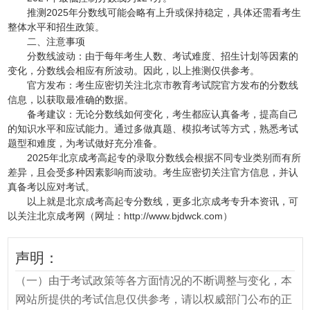
推测2025年分数线可能会略有上升或保持稳定，具体还需看考生
整体水平和招生政策。
二、注意事项
分数线波动：由于每年考生人数、考试难度、招生计划等因素的
变化，分数线会相应有所波动。因此，以上推测仅供参考。
官方发布：考生应密切关注北京市教育考试院官方发布的分数线
信息，以获取最准确的数据。
备考建议：无论分数线如何变化，考生都应认真备考，提高自己
的知识水平和应试能力。通过多做真题、模拟考试等方式，熟悉考试
题型和难度，为考试做好充分准备。
2025年北京成考高起专的录取分数线会根据不同专业类别而有所
差异，且会受多种因素影响而波动。考生应密切关注官方信息，并认
真备考以应对考试。
以上就是北京成考高起专分数线，更多北京成考专升本资讯，可
以关注北京成考网（网址：http://www.bjdwck.com）
声明：
（一）由于考试政策等各方面情况的不断调整与变化，本
网站所提供的考试信息仅供参考，请以权威部门公布的正