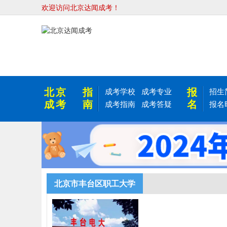
欢迎访问北京达闻成考！
北京
指
报
成考学校
成考专业
招生
成考
南
名
成考指南
成考答疑
报名
北京市丰台区职工大学