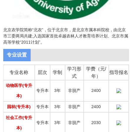
北京农学院简称“北农”，位于北京市，是北京市属本科院校，由北京
市三委两局共建;入选国家首批卓越农林人才教育培养计划、北京市属
高等学校“2011计划”。
专业设置
学习形
学费（元/
专业名称
层次
学制
指导报名
式
年）
动物医学(专升
专升本
3年
非脱产
2400
本)
园林(专升本)
专升本
3年
非脱产
2400
社会工作(专升
专升本
3年
非脱产
2030
本)