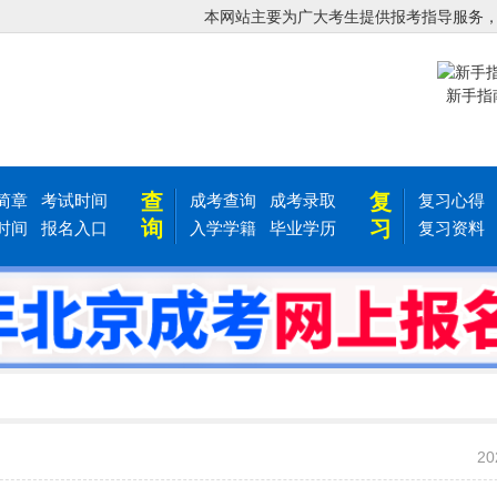
本网站主要为广大考生提供报考指导服务
新手指
查
复
简章
考试时间
成考查询
成考录取
复习心得
询
习
时间
报名入口
入学学籍
毕业学历
复习资料
20