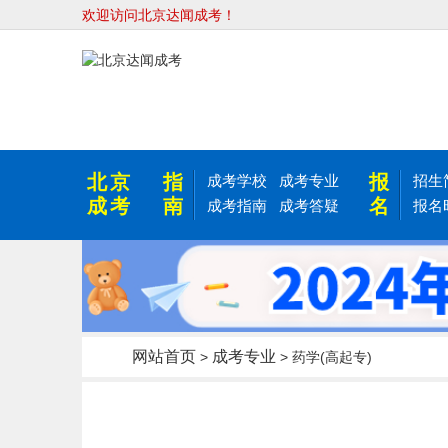
欢迎访问北京达闻成考！
北京
指
报
成考学校
成考专业
招生
成考
南
名
成考指南
成考答疑
报名
网站首页
成考专业
>
> 药学(高起专)