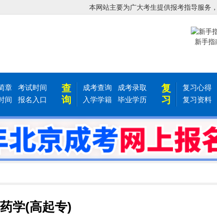
本网站主要为广大考生提供报考指导服务
新手指
查
复
简章
考试时间
成考查询
成考录取
复习心得
询
习
时间
报名入口
入学学籍
毕业学历
复习资料
药学(高起专)